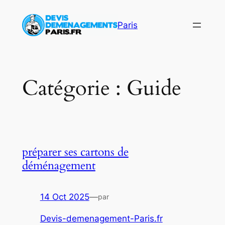
Aller
au
Paris
contenu
Catégorie :
Guide
préparer ses cartons de
déménagement
14 Oct 2025
—
par
Devis-demenagement-Paris.fr