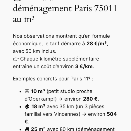
déménagement Paris 75011
au m³
Nos observations montrent qu’en formule
économique, le tarif démarre à
28 €/m³
,
avec 50 km inclus.
👉 Chaque kilomètre supplémentaire
entraîne un coût d’environ
3 €/km
.
Exemples concrets pour Paris 11ᵉ :
🎒
10 m³
(petit studio proche
d’Oberkampf) → environ
280 €
.
🏠
18 m³
avec 35 km (un 3 pièces
familial vers Vincennes) → environ
504
€
.
🚚
25 m³
avec 80 km (déménagement