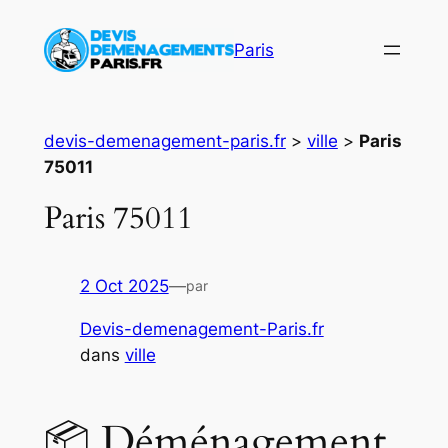
Aller
au
Paris
contenu
devis-demenagement-paris.fr
>
ville
>
Paris
75011
Paris 75011
2 Oct 2025
—
par
Devis-demenagement-Paris.fr
dans
ville
📦 Déménagement