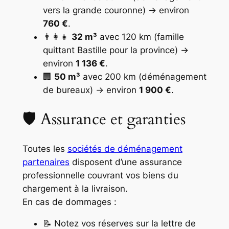
vers la grande couronne) → environ
760 €
.
👨‍👩‍👧
32 m³
avec 120 km (famille
quittant Bastille pour la province) →
environ
1 136 €
.
🏢
50 m³
avec 200 km (déménagement
de bureaux) → environ
1 900 €
.
🛡️ Assurance et garanties
Toutes les
sociétés de déménagement
partenaires
disposent d’une assurance
professionnelle couvrant vos biens du
chargement à la livraison.
En cas de dommages :
📝 Notez vos réserves sur la lettre de