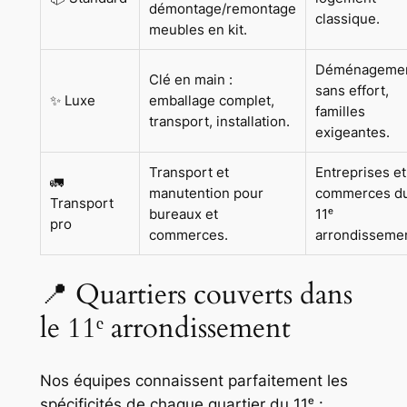
démontage/remontage
classique.
meubles en kit.
Déménageme
Clé en main :
sans effort,
✨ Luxe
emballage complet,
familles
transport, installation.
exigeantes.
Transport et
Entreprises et
🚛
manutention pour
commerces d
Transport
bureaux et
11ᵉ
pro
commerces.
arrondissemen
📍 Quartiers couverts dans
le 11ᵉ arrondissement
Nos équipes connaissent parfaitement les
spécificités de chaque quartier du 11ᵉ :